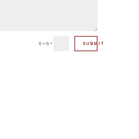
=
SUBMIT
6 + 6